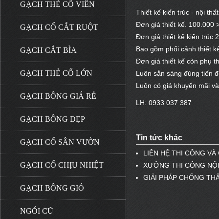
GẠCH THẺ CỔ VIÊN
Thiết kế kiến trúc - nội thấ
Đơn giá thiết kế. 100.000
GẠCH CỔ CẮT RUỘT
Đơn giá thiết kế kiến trú
Bao gồm phối cảnh thiết kế 
GẠCH CẮT BÌA
Đơn giá thiết kế còn phụ th
GẠCH THẺ CỔ LỚN
Luôn sẳn sàng đúng tiến 
Luôn có giá khuyến mãi và 
GẠCH BÔNG GIÁ RẺ
LH: 0933 037 387
GẠCH BÔNG ĐẸP
Tin tức khác
GẠCH CỔ SÂN VƯỜN
LIÊN HỆ THI CÔNG VÀ
GẠCH CỔ CHỊU NHIỆT
XƯỞNG THI CÔNG NỘI
GIẢI PHÁP CHỐNG TH
GẠCH BÔNG GIÓ
NGÓI CŨ