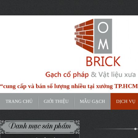
https://www.google.com/maps/place/H%E1%BA%BBm+91C+%C4%9
entry=ttu&g_ep=EgoyMDI0MTIxMS4wIKXMDSoASAFQAw%3D%3D
“cung cấp và bán số lượng nhiều tại xưởng TP.HC
TRANG CHỦ
GIỚI THIỆU
MẪU GẠCH
DỊCH VỤ
Danh mục sản phẩm