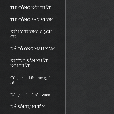
THI CÔNG NỘI THẤT
THI CÔNG SÂN VƯỜN
XỬ LÝ TƯỜNG GẠCH
CŨ
ĐÁ TỔ ONG MÀU XÁM
XƯỞNG SẢN XUẤT
NỘI THẤT
Công trình kiên trúc gạch
cổ
Đá tự nhiên lát sân vườn
ĐÁ SỎI TỰ NHIÊN