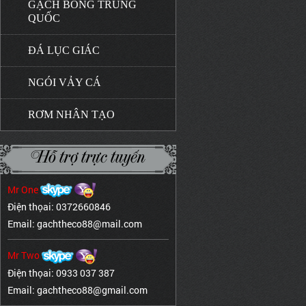
GẠCH BÔNG TRUNG
QUỐC
ĐÁ LỤC GIÁC
NGÓI VẢY CÁ
RƠM NHÂN TẠO
Hỗ trợ trực tuyến
Mr One
Điện thọai: 0372660846
Email: gachtheco88@mail.com
Mr Two
Điện thọai: 0933 037 387
Email: gachtheco88@gmail.com