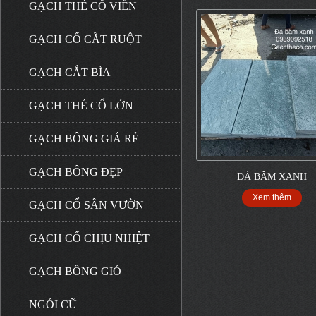
GẠCH THẺ CỔ VIÊN
GẠCH CỔ CẮT RUỘT
GẠCH CẮT BÌA
GẠCH THẺ CỔ LỚN
GẠCH BÔNG GIÁ RẺ
GẠCH BÔNG ĐẸP
ĐÁ BĂM XANH
Xem thêm
GẠCH CỔ SÂN VƯỜN
GẠCH CỔ CHỊU NHIỆT
GẠCH BÔNG GIÓ
NGÓI CŨ