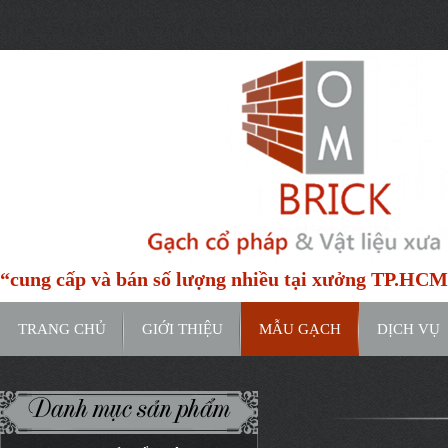
https://www.google.com/maps/place/H%E1%BA%BBm+91C+%C4%9
entry=ttu&g_ep=EgoyMDI0MTIxMS4wIKXMDSoASAFQAw%3D%3D
“cung cấp và bán số lượng nhiều tại xưởng TP.HC
TRANG CHỦ
GIỚI THIỆU
MẪU GẠCH
DỊCH VỤ
Danh mục sản phẩm