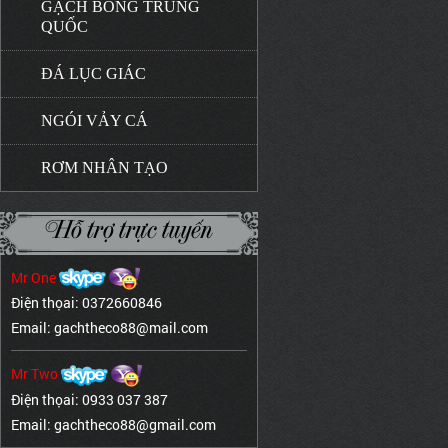
GẠCH BÔNG TRUNG
QUỐC
ĐÁ LỤC GIÁC
NGÓI VẢY CÁ
RƠM NHÂN TẠO
Hỗ trợ trực tuyến
Mr One
Điện thọai: 0372660846
Email: gachtheco88@mail.com
Mr Two
Điện thọai: 0933 037 387
Email: gachtheco88@gmail.com