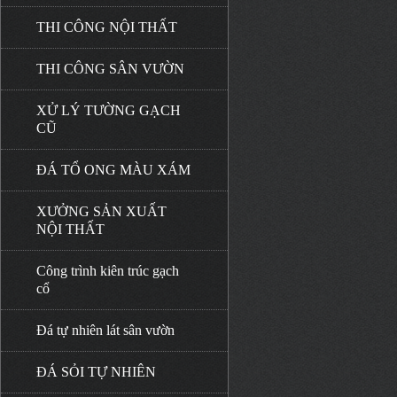
THI CÔNG NỘI THẤT
THI CÔNG SÂN VƯỜN
XỬ LÝ TƯỜNG GẠCH
CŨ
ĐÁ TỔ ONG MÀU XÁM
XƯỞNG SẢN XUẤT
NỘI THẤT
Công trình kiên trúc gạch
cổ
Đá tự nhiên lát sân vườn
ĐÁ SỎI TỰ NHIÊN