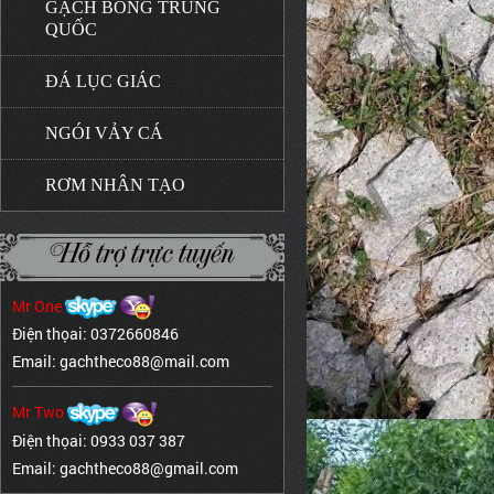
GẠCH BÔNG TRUNG
QUỐC
ĐÁ LỤC GIÁC
NGÓI VẢY CÁ
RƠM NHÂN TẠO
Hỗ trợ trực tuyến
Mr One
Điện thọai: 0372660846
Email: gachtheco88@mail.com
Mr Two
Điện thọai: 0933 037 387
Email: gachtheco88@gmail.com