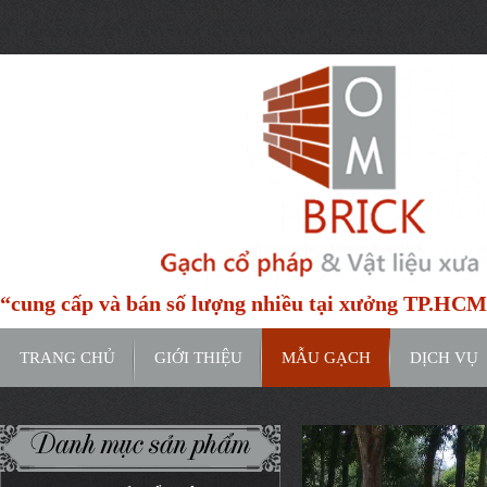
https://www.google.com/maps/place/H%E1%BA%BBm+91C+%C4%9
entry=ttu&g_ep=EgoyMDI0MTIxMS4wIKXMDSoASAFQAw%3D%3D
“cung cấp và bán số lượng nhiều tại xưởng TP.HC
TRANG CHỦ
GIỚI THIỆU
MẪU GẠCH
DỊCH VỤ
Danh mục sản phẩm