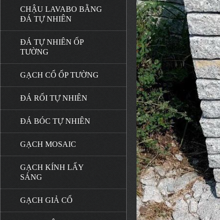
CHẬU LAVABO BẰNG
ĐÁ TỰ NHIÊN
ĐÁ TỰ NHIÊN ỐP
TƯỜNG
GẠCH CỔ ỐP TƯỜNG
ĐÁ RỐI TỰ NHIÊN
ĐÁ BÓC TỰ NHIÊN
GẠCH MOSAIC
GẠCH KÍNH LẤY
SÁNG
GẠCH GIẢ CỔ