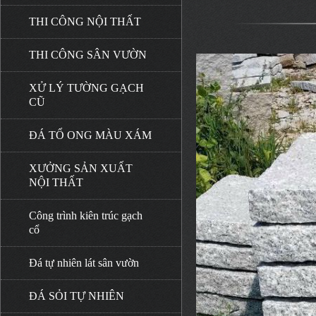
THI CÔNG NỘI THẤT
THI CÔNG SÂN VƯỜN
XỬ LÝ TƯỜNG GẠCH
CŨ
ĐÁ TỔ ONG MÀU XÁM
XƯỞNG SẢN XUẤT
NỘI THẤT
Công trình kiên trúc gạch
cổ
Đá tự nhiên lát sân vườn
ĐÁ SỎI TỰ NHIÊN