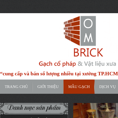
https://www.google.com/maps/place/H%E1%BA%BBm+91C+%C4%9
entry=ttu&g_ep=EgoyMDI0MTIxMS4wIKXMDSoASAFQAw%3D%3D
“cung cấp và bán số lượng nhiều tại xưởng TP.HC
TRANG CHỦ
GIỚI THIỆU
MẪU GẠCH
DỊCH VỤ
Danh mục sản phẩm