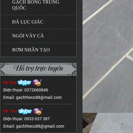
GẠCH BÔNG TRUNG
QUỐC
ĐÁ LỤC GIÁC
NGÓI VẢY CÁ
RƠM NHÂN TẠO
Hỗ trợ trực tuyến
Mr One
Điện thọai: 0372660846
Email: gachtheco88@mail.com
Mr Two
Điện thọai: 0933 037 387
Email: gachtheco88@gmail.com