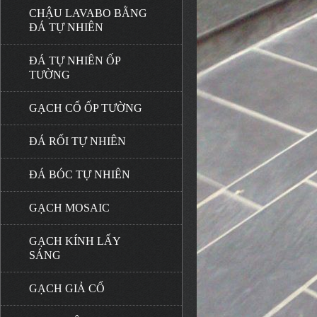
CHẬU LAVABO BẰNG
ĐÁ TỰ NHIÊN
ĐÁ TỰ NHIÊN ỐP
TƯỜNG
GẠCH CỔ ỐP TƯỜNG
ĐÁ RỐI TỰ NHIÊN
ĐÁ BÓC TỰ NHIÊN
GẠCH MOSAIC
GẠCH KÍNH LẤY
SÁNG
GẠCH GIẢ CỔ