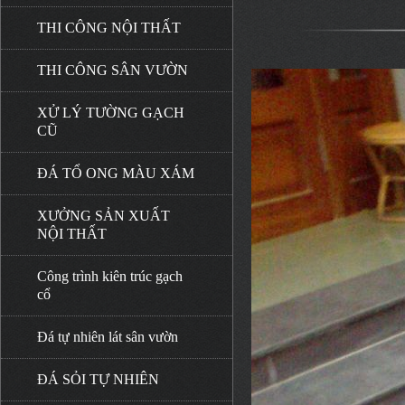
THI CÔNG NỘI THẤT
THI CÔNG SÂN VƯỜN
XỬ LÝ TƯỜNG GẠCH
CŨ
ĐÁ TỔ ONG MÀU XÁM
XƯỞNG SẢN XUẤT
NỘI THẤT
Công trình kiên trúc gạch
cổ
Đá tự nhiên lát sân vườn
ĐÁ SỎI TỰ NHIÊN