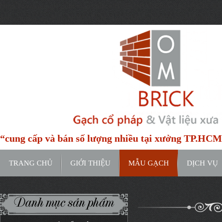
https://www.google.com/maps/place/H%E1%BA%BBm+91C+%C4%9
entry=ttu&g_ep=EgoyMDI0MTIxMS4wIKXMDSoASAFQAw%3D%3D
“cung cấp và bán số lượng nhiều tại xưởng TP.HC
TRANG CHỦ
GIỚI THIỆU
MẪU GẠCH
DỊCH VỤ
Danh mục sản phẩm