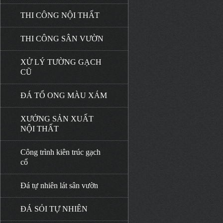
THI CÔNG NỘI THẤT
THI CÔNG SÂN VƯỜN
XỬ LÝ TƯỜNG GẠCH
CŨ
ĐÁ TỔ ONG MÀU XÁM
XƯỞNG SẢN XUẤT
NỘI THẤT
Công trình kiên trúc gạch
cổ
Đá tự nhiên lát sân vườn
ĐÁ SỎI TỰ NHIÊN