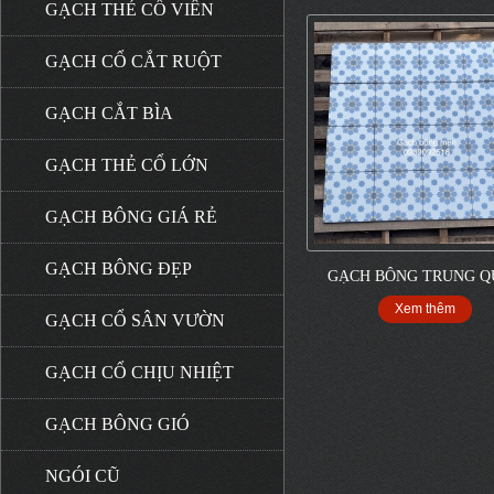
GẠCH THẺ CỔ VIÊN
GẠCH CỔ CẮT RUỘT
GẠCH CẮT BÌA
GẠCH THẺ CỔ LỚN
GẠCH BÔNG GIÁ RẺ
GẠCH BÔNG ĐẸP
GẠCH BÔNG TRUNG Q
Xem thêm
GẠCH CỔ SÂN VƯỜN
GẠCH CỔ CHỊU NHIỆT
GẠCH BÔNG GIÓ
NGÓI CŨ