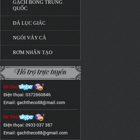
GẠCH BÔNG TRUNG
QUỐC
ĐÁ LỤC GIÁC
NGÓI VẢY CÁ
RƠM NHÂN TẠO
Hỗ trợ trực tuyến
Mr One
Điện thọai: 0372660846
Email: gachtheco88@mail.com
Mr Two
Điện thọai: 0933 037 387
Email: gachtheco88@gmail.com