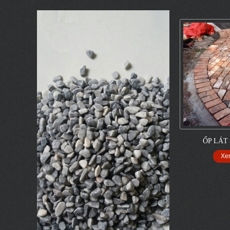
ỐP LÁT
Xe