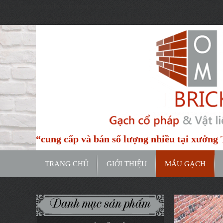
https://www.google.com/maps/place/H%E1%BA%BBm+91C+%C4%9
entry=ttu&g_ep=EgoyMDI0MTIxMS4wIKXMDSoASAFQAw%3D%3D
“cung cấp và bán số lượng nhiều tại xưởn
TRANG CHỦ
GIỚI THIỆU
MẪU GẠCH
Danh mục sản phẩm