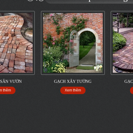
 SÂN VƯỜN
GẠCH XÂY TƯỜNG
GẠC
m thêm
Xem thêm