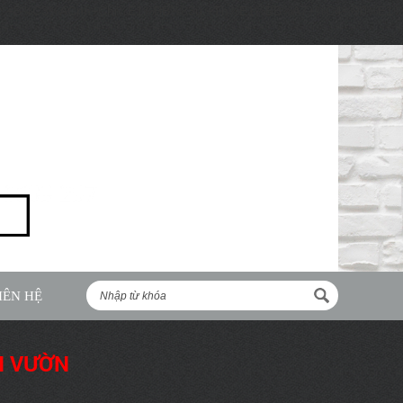
%ACnh+Chi%E1%BB%83u,+Th%E1%BB%A7+%C4%90%E1%BB%A9c,+H%E1
IÊN HỆ
N VƯỜN