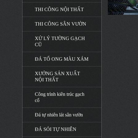
THI CÔNG NỘI THẤT
THI CÔNG SÂN VƯỜN
XỬ LÝ TƯỜNG GẠCH
CŨ
ĐÁ TỔ ONG MÀU XÁM
XƯỞNG SẢN XUẤT
NỘI THẤT
Công trình kiên trúc gạch
cổ
Đá tự nhiên lát sân vườn
ĐÁ SỎI TỰ NHIÊN