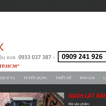
0%C6%B0%E1%BB%9Dng+Ng%C3%B4+Ch%C3%AD+Qu%E1%BB%91c,+B%C3
g TP.HCM”
DỊCH VỤ
TUYỂN DỤNG
THIẾT KẾ
BÁO GIÁ
L
GẠCH LÁT SÂ
Mã sản phẩm: