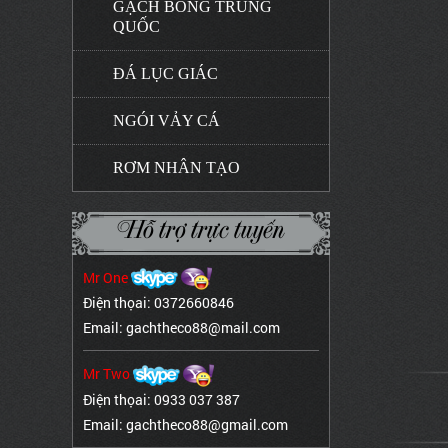
GẠCH BÔNG TRUNG
QUỐC
ĐÁ LỤC GIÁC
NGÓI VẢY CÁ
RƠM NHÂN TẠO
Hỗ trợ trực tuyến
Mr One
Điện thọai: 0372660846
Email: gachtheco88@mail.com
Mr Two
Điện thọai: 0933 037 387
Email: gachtheco88@gmail.com