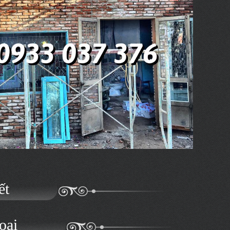
ết
oại