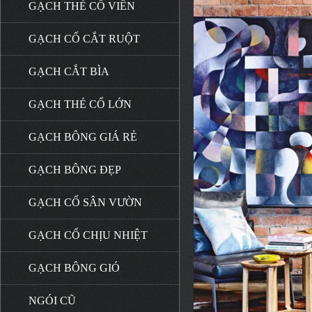
GẠCH THẺ CỔ VIÊN
GẠCH CỔ CẮT RUỘT
GẠCH CẮT BÌA
GẠCH THẺ CỔ LỚN
GẠCH BÔNG GIÁ RẺ
GẠCH BÔNG ĐẸP
GẠCH CỔ SÂN VƯỜN
GẠCH CỔ CHỊU NHIỆT
GẠCH BÔNG GIÓ
NGÓI CŨ