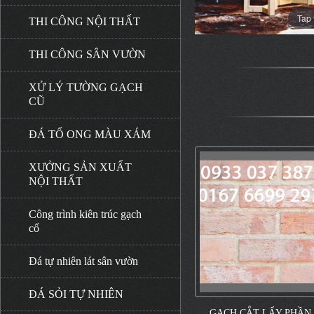
Tap 
THI CÔNG NỘI THẤT
THI CÔNG SÂN VƯỜN
XỬ LÝ TƯỜNG GẠCH
CŨ
ĐÁ TỔ ONG MÀU XÁM
XƯỞNG SẢN XUẤT
NỘI THẤT
Công trình kiên trúc gạch
cổ
Đá tự nhiên lát sân vườn
ĐÁ SỎI TỰ NHIÊN
GẠCH CẮT LẤY PHẦN 