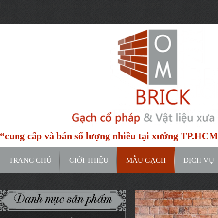
https://www.google.com/maps/place/H%E1%BA%BBm+91C+%C4%9
entry=ttu&g_ep=EgoyMDI0MTIxMS4wIKXMDSoASAFQAw%3D%3D
“cung cấp và bán số lượng nhiều tại xưởng TP.HC
TRANG CHỦ
GIỚI THIỆU
MẪU GẠCH
DỊCH VỤ
Danh mục sản phẩm