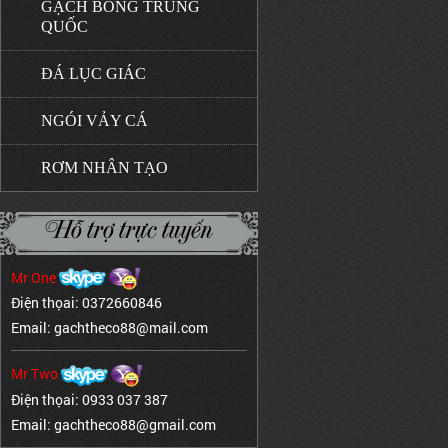
GẠCH BÔNG TRUNG
QUỐC
ĐÁ LỤC GIÁC
NGÓI VẢY CÁ
RƠM NHÂN TẠO
Hỗ trợ trực tuyến
Mr One
Điện thọai: 0372660846
Email: gachtheco88@mail.com
Mr Two
Điện thọai: 0933 037 387
Email: gachtheco88@gmail.com