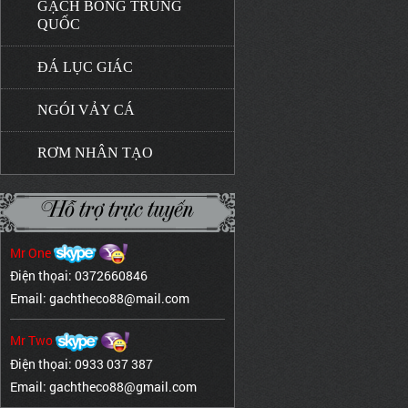
GẠCH BÔNG TRUNG
QUỐC
ĐÁ LỤC GIÁC
NGÓI VẢY CÁ
RƠM NHÂN TẠO
Hỗ trợ trực tuyến
Mr One
Điện thọai: 0372660846
Email: gachtheco88@mail.com
Mr Two
Điện thọai: 0933 037 387
Email: gachtheco88@gmail.com