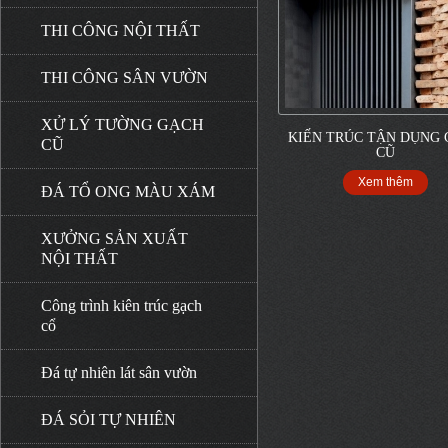
THI CÔNG NỘI THẤT
THI CÔNG SÂN VƯỜN
XỬ LÝ TƯỜNG GẠCH
KIẾN TRÚC TẬN DỤNG
CŨ
CŨ
Xem thêm
ĐÁ TỔ ONG MÀU XÁM
XƯỞNG SẢN XUẤT
NỘI THẤT
Công trình kiên trúc gạch
cổ
Đá tự nhiên lát sân vườn
ĐÁ SỎI TỰ NHIÊN