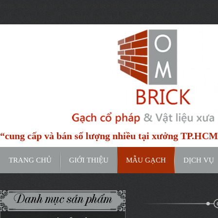
https://www.google.com/maps/place/H%E1%BA%BBm+91C+%C4%9
entry=ttu&g_ep=EgoyMDI0MTIxMS4wIKXMDSoASAFQAw%3D%3D
“cung cấp và bán số lượng nhiều tại xưởng TP.HC
TRANG CHỦ
GIỚI THIỆU
MẪU GẠCH
DỊCH VỤ
Danh mục sản phẩm