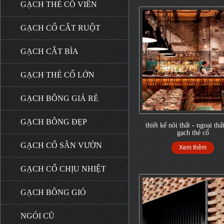
GẠCH THẺ CỔ VIÊN
GẠCH CỔ CẮT RUỘT
GẠCH CẮT BÌA
GẠCH THẺ CỔ LỚN
GẠCH BÔNG GIÁ RẺ
GẠCH BÔNG ĐẸP
thiết kế nội thất - ngoại thấ
gạch thẻ cổ
GẠCH CỔ SÂN VƯỜN
Xem thêm
GẠCH CỔ CHỊU NHIỆT
GẠCH BÔNG GIÓ
NGÓI CŨ